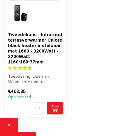
Tweedekans - Infrarood
terrasverwarmer Calore
black heater instelbaar
met 1600 - 3200Watt -
2200Watt
1160*180*77mm
Toepassing: Open en
Winddichte ruimte
Minimaal bijkomend licht
€409,95
Hoogwaardige kw...
Op voorraad
×