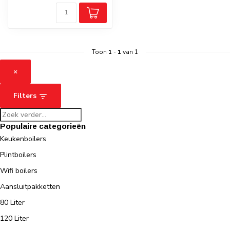
Toon
1
-
1
van 1
×
Filters
Populaire categorieën
Keukenboilers
Plintboilers
Wifi boilers
Aansluitpakketten
80 Liter
120 Liter