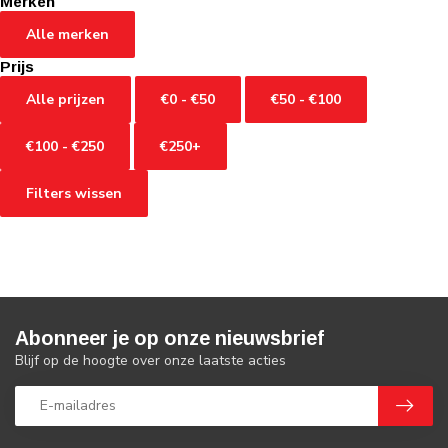
Merken
Alle merken
Prijs
Alle prijzen
€0 - €50
€50 - €100
€100 - €250
€250+
Filters wissen
Abonneer je op onze nieuwsbrief
Blijf op de hoogte over onze laatste acties