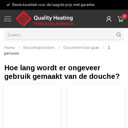
Beste kwaliteit voor de laagste prijs met garantie.
0
MENU
Home
/
Keuzehulp boilers
/
Douchen/in bad gaan
/
1
persoon
Hoe lang wordt er ongeveer
gebruik gemaakt van de douche?