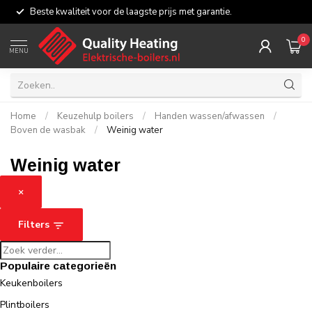
Beste kwaliteit voor de laagste prijs met garantie.
0
MENU
Home
/
Keuzehulp boilers
/
Handen wassen/afwassen
/
Boven de wasbak
/
Weinig water
Weinig water
×
Filters
Populaire categorieën
Keukenboilers
Plintboilers