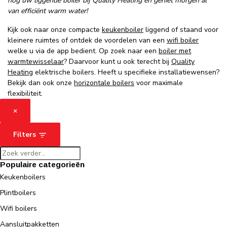
nog uw liggende boiler bij Quality Heating en geniet morgen al
van efficiënt warm water!
Kijk ook naar onze compacte
keukenboiler
liggend of staand voor
kleinere ruimtes of ontdek de voordelen van een
wifi boiler
welke u via de app bedient. Op zoek naar een
boiler met
warmtewisselaar
? Daarvoor kunt u ook terecht bij
Quality
Heating
elektrische boilers. Heeft u specifieke installatiewensen?
Bekijk dan ook onze
horizontale boilers
voor maximale
flexibiliteit.
×
Filters
Populaire categorieën
Keukenboilers
Plintboilers
Wifi boilers
Aansluitpakketten