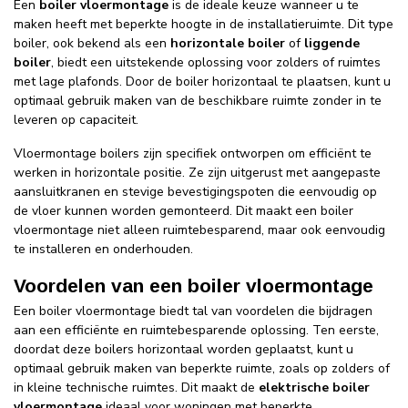
Een
boiler vloermontage
is de ideale keuze wanneer u te
maken heeft met beperkte hoogte in de installatieruimte. Dit type
boiler, ook bekend als een
horizontale boiler
of
liggende
boiler
, biedt een uitstekende oplossing voor zolders of ruimtes
met lage plafonds. Door de boiler horizontaal te plaatsen, kunt u
optimaal gebruik maken van de beschikbare ruimte zonder in te
leveren op capaciteit.
Vloermontage boilers zijn specifiek ontworpen om efficiënt te
werken in horizontale positie. Ze zijn uitgerust met aangepaste
aansluitkranen en stevige bevestigingspoten die eenvoudig op
de vloer kunnen worden gemonteerd. Dit maakt een boiler
vloermontage niet alleen ruimtebesparend, maar ook eenvoudig
te installeren en onderhouden.
Voordelen van een boiler vloermontage
Een boiler vloermontage biedt tal van voordelen die bijdragen
aan een efficiënte en ruimtebesparende oplossing. Ten eerste,
doordat deze boilers horizontaal worden geplaatst, kunt u
optimaal gebruik maken van beperkte ruimte, zoals op zolders of
in kleine technische ruimtes. Dit maakt de
elektrische boiler
vloermontage
ideaal voor woningen met beperkte