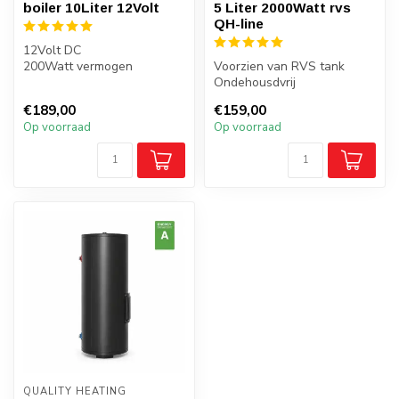
boiler 10Liter 12Volt
5 Liter 2000Watt rvs
QH-line
12Volt DC
200Watt vermogen
Voorzien van RVS tank
Verwarmen tot 70 graden
Ondehousdvrij
Uitsluitend liggend te
€189,00
€159,00
plaatsen
Op voorraad
Op voorraad
QUALITY HEATING