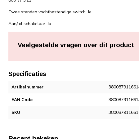
800 W 5:21
Twee standen vochtbestendige switch: Ja
Aan/uit schakelaar: Ja
Veelgestelde vragen over dit product
Specificaties
Artikelnummer
380087911661
EAN Code
380087911661
SKU
380087911661
Recent bekeken