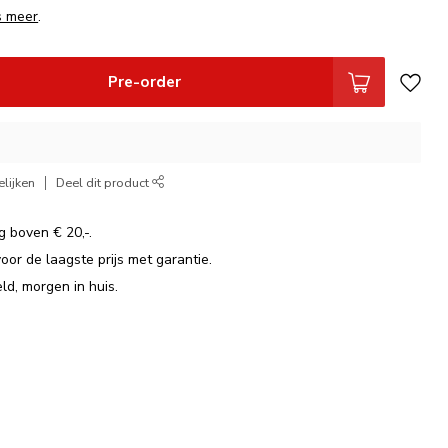
s meer
.
Pre-order
lijken
Deel dit product
g boven € 20,-.
voor de laagste prijs met garantie.
ld, morgen in huis.