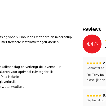
Reviews
ssing voor huishoudens met hard en mineraalrijk
met flexibele installatiemogelijkheden.
4.4
/
5
V.
 kalkaanslag en verlengt de levensduur
Geplaatst op
alleren voor optimaal ruimtegebruik
De Tesy boil
Plus isolatie
dichelijk ee
ieverbruik
 waterkwaliteit
S
Geplaatst op 