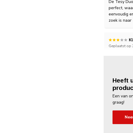
De Tesy Duo 
perfect, waa
eenvoudig en
zoek is naar
K
Geplaatst op
De Tesy elek
maar de anti
degelijke aa
Heeft 
Ba
produc
Geplaatst op 
Een van on
Prima boiler
graag!
doos staat. 
het kapje wee
Nee
Prima ding s