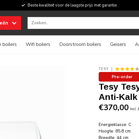
Beste kwaliteit voor de laagste prijs met garantie.
ieën
 boilers
Wifi boilers
Doorstroom boilers
Geisers
A
TESY
Pre-order
Tesy Tesy 
Anti-Kalk
€370,00
Incl.
Energieklasse: C
Hoogte: 85.8 cm
Breedte: 44 cm