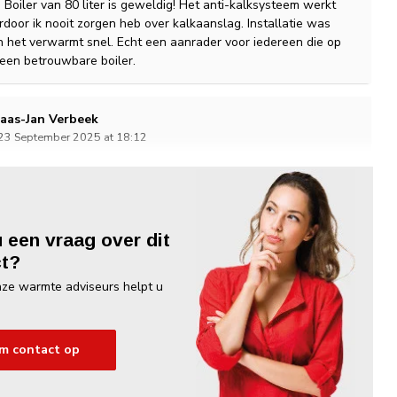
Boiler van 80 liter is geweldig! Het anti-kalksysteem werkt
rdoor ik nooit zorgen heb over kalkaanslag. Installatie was
 het verwarmt snel. Echt een aanrader voor iedereen die op
 een betrouwbare boiler.
laas-Jan Verbeek
 23 September 2025 at 18:12
trische duo boiler is betrouuwebaar en doet goed zn werk,
kalkfunctie lijkt niet helemal effectief. Desondanks een
nkoop.
u een vraag over dit
stiaan S.
t?
14 Januari 2021 at 19:28
ze warmte adviseurs helpt u
. Makkelijk op te hangen door dat er een boor template op de
Het aansluiten van de elektra is makkelijk alleen wat lastig om
r terug te zetten (kleine schroefjes en lijnt wat lastig op).
m contact op
impel en doeltreffend.