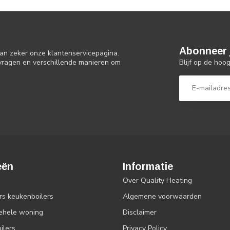
Abonneer 
an zeker onze klantenservicepagina.
Blijf op de hoo
 vragen en verschillende manieren om
eën
Informatie
Over Quality Heating
rs keukenboilers
Algemene voorwaarden
gehele woning
Disclaimer
ilers
Privacy Policy