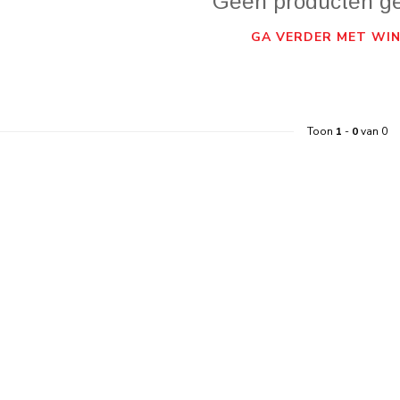
Geen producten g
GA VERDER MET WIN
Toon
1
-
0
van 0