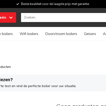
Beste kwaliteit voor de laagste prijs met garantie.
ieën
 boilers
Wifi boilers
Doorstroom boilers
Geisers
A
ducten
kiezen?
te test en vind de perfecte boiler voor uw situatie.