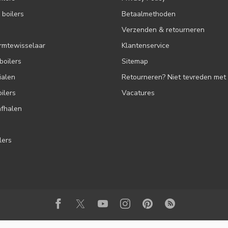
boilers
Betaalmethoden
Verzenden & retourneren
rmtewisselaar
Klantenservice
oilers
Sitemap
ialen
Retourneren? Niet tevreden met 
ilers
Vacatures
afhalen
lers