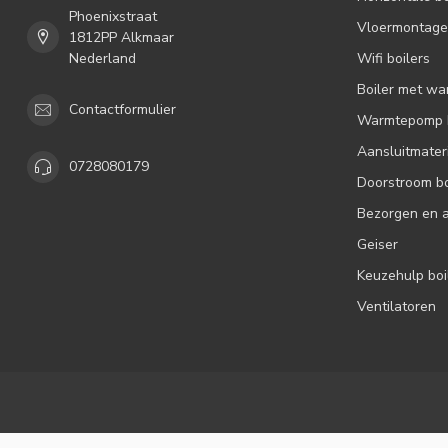
Phoenixstraat
Vloermontage 
1812PP Alkmaar
Nederland
Wifi boilers
Boiler met wa
Contactformulier
Warmtepomp b
Aansluitmater
0728080179
Doorstroom bo
Bezorgen en 
Geiser
Keuzehulp boi
Ventilatoren