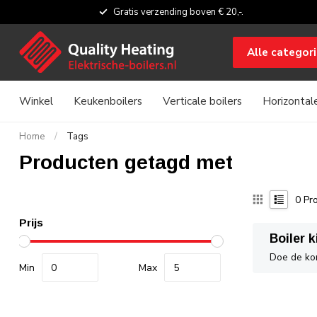
Gratis verzending boven € 20,-.
Alle categor
Winkel
Keukenboilers
Verticale boilers
Horizontale
Home
/
Tags
Producten getagd met
0
Pro
Prijs
Boiler 
Doe de kor
Min
Max