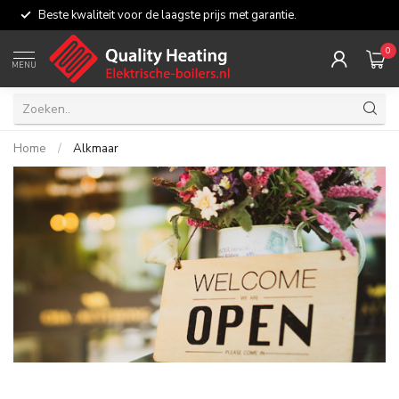
Beste kwaliteit voor de laagste prijs met garantie.
0
MENU
Home
/
Alkmaar