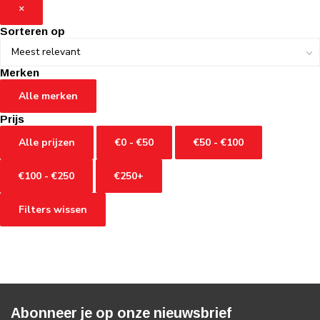
×
Sorteren op
Merken
Alle merken
Prijs
Alle prijzen
€0 - €50
€50 - €100
€100 - €250
€250+
Filters wissen
Abonneer je op onze nieuwsbrief