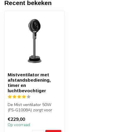
Recent bekeken
Mistventilator met
afstandsbediening,
timer en
luchtbevochtiger
De Mist ventilator 50W
(FS‑G1008A) zorgt voor
extra verkoeling door
€229,00
ventilatie t...
Op voorraad