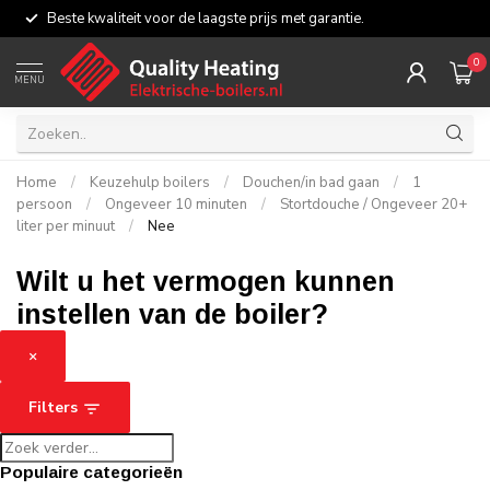
Beste kwaliteit voor de laagste prijs met garantie.
0
MENU
Home
/
Keuzehulp boilers
/
Douchen/in bad gaan
/
1
persoon
/
Ongeveer 10 minuten
/
Stortdouche / Ongeveer 20+
liter per minuut
/
Nee
Wilt u het vermogen kunnen
instellen van de boiler?
×
Filters
Populaire categorieën