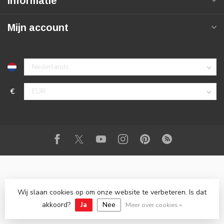
Informatie
Mijn account
€
Wij slaan cookies op om onze website te verbeteren. Is dat
© Copyright 2026 Elektrische boilers | Zuinigste op de markt -
Laagste prijsgarantie!
akkoord?
Ja
Nee
Meer over cookies »