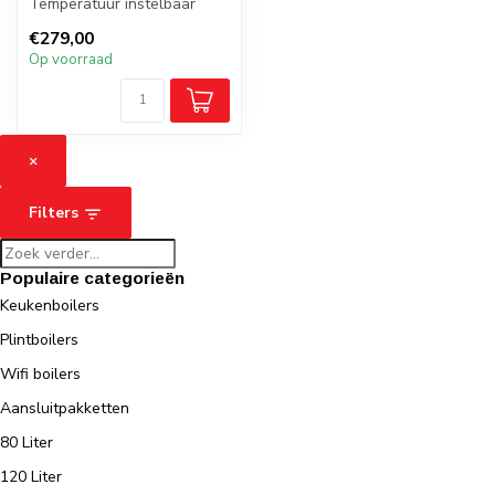
Temperatuur instelbaar
Electronische geiser met
€279,00
Batterijen
Op voorraad
×
Filters
Populaire categorieën
Keukenboilers
Plintboilers
Wifi boilers
Aansluitpakketten
80 Liter
120 Liter