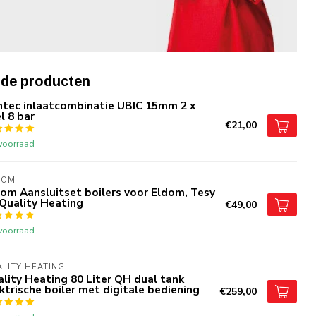
 P.
25 Maart 2026 at 12:25
rde producten
neemt niet veel plaats in
ntec inlaatcombinatie UBIC 15mm 2 x
l 8 bar
€21,00
rk V.
24 Maart 2026 at 07:25
voorraad
beloofd prima
DOM
om Aansluitset boilers voor Eldom, Tesy
Quality Heating
€49,00
bbie J.
24 Maart 2026 at 05:34
voorraad
lij mee, ziet er ook netjes uit en kan fijn horizontaal
 worden.
LITY HEATING
lity Heating 80 Liter QH dual tank
ktrische boiler met digitale bediening
€259,00
L.