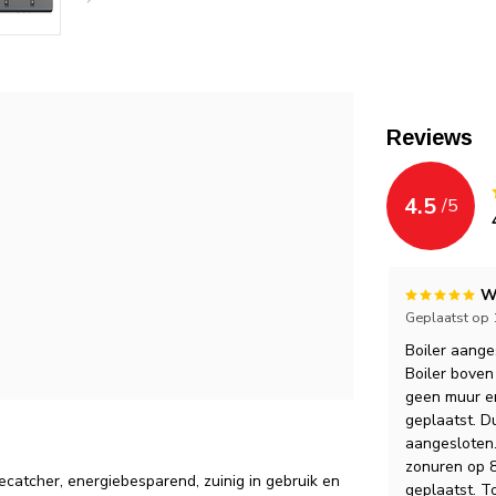
Reviews
4.5
/
5
W
Geplaatst op 
Boiler aange
Boiler boven
geen muur en
geplaatst. D
aangesloten.
zonuren op 8
yecatcher, energiebesparend, zuinig in gebruik en
geplaatst. T