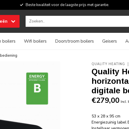
Beste kwaliteit voor de laagste prijs met garantie.
ieën
 boilers
Wifi boilers
Doorstroom boilers
Geisers
A
e bediening
QUALITY HEATING
Quality H
horizonta
digitale 
€279,00
Incl.
53 x 28 x 95 cm
Energiezuinig label 
Instelbaar vermog