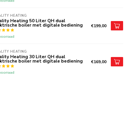
voorraad
23 Maart 2026 at 15:39
LITY HEATING
lity Heating 50 Liter QH dual
ktrische boiler met digitale bediening
€199,00
ietse M.
23 Maart 2026 at 13:28
voorraad
den
LITY HEATING
lity Heating 30 Liter QH dual
ktrische boiler met digitale bediening
€169,00
orbert D.
16 Maart 2026 at 09:44
voorraad
 voldoet aan de verwachting. Keurig en op tijd geleverd.
ergé B.
14 Maart 2026 at 13:33
ijk te monteren. Super snel warm en echt warm water .