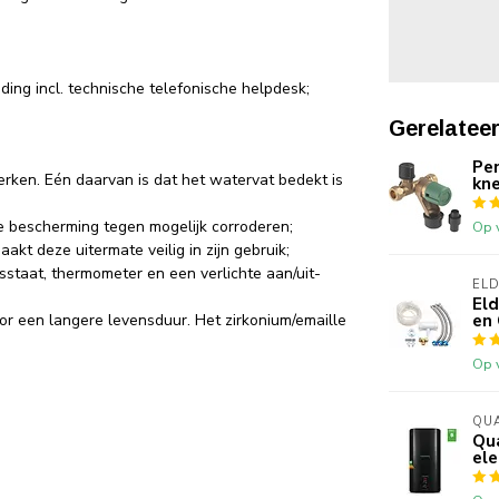
Lo
ding incl. technische telefonische helpdesk;
Geplaatst op 
Gerelatee
Werkt goed, 
Pe
ken. Eén daarvan is dat het watervat bedekt is
kne
Di
Geplaatst op 
 bescherming tegen mogelijk corroderen;
Op 
kt deze uitermate veilig in zijn gebruik;
Werkt zoals 
osstaat, thermometer en een verlichte aan/uit-
EL
Eld
en 
oor een langere levensduur. Het zirkonium/emaille
De
Geplaatst op 
Op 
Werkt goed, b
opgehangen
QUA
Qua
ele
H 