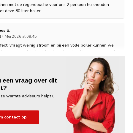
chen met de regendouche voor ons 2 persoon huishouden
t deze 80 liter boiler.
es B.
14 Mei 2026 at 08:45
rfect, vraagt weinig stroom en bij een volle boiler kunnen we
uten aan een stuk door douchen . En vraagt heel weinig ruimte !
evreden !
heo W.
u een vraag over dit
3 April 2026 at 13:46
t?
eit voor deze aantrekkelijke prijs gewoon doen laat jeniet gek
ze warmte adviseurs helpt u
duurdere merken
m contact op
rt K.
31 Maart 2026 at 18:20
makkelijk te instaleren