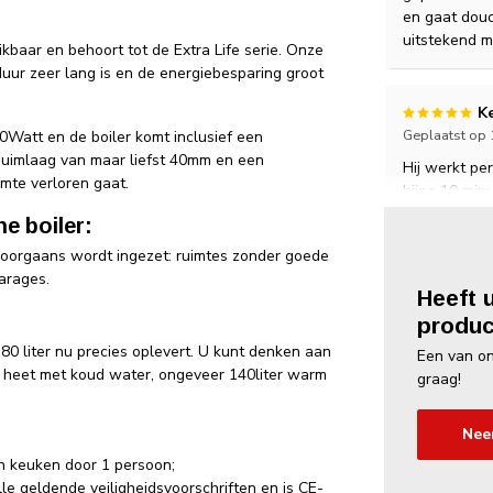
en gaat dou
uitstekend me
ikbaar en behoort tot de Extra Life serie. Onze
uur zeer lang is en de energiebesparing groot
Ke
Geplaatst op 
00Watt en de boiler komt inclusief een
chuimlaag van maar liefst 40mm en een
Hij werkt pe
rmte verloren gaat.
bijna 10 min
Ik ben heel t
e boiler:
 doorgaans wordt ingezet: ruimtes zonder goede
arages.
T
Heeft 
Geplaatst op 
produc
Mooie kwalit
80 liter nu precies oplevert. U kunt denken aan
Een van on
maken door 
et heet met koud water, ongeveer 140liter warm
graag!
Nee
Ba
Geplaatst op 
 keuken door 1 persoon;
e geldende veiligheidsvoorschriften en is CE-
Prima boiler 