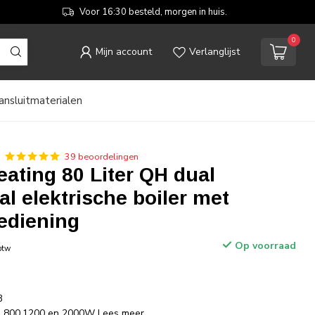
Voor 16:30 besteld, morgen in huis.
0
Mijn account
Verlanglijst
ansluitmaterialen
39 beoordelingen
eating 80 Liter QH dual
al elektrische boiler met
bediening
Op voorraad
 btw
B
en 800,1200 en 2000W
Lees meer
.