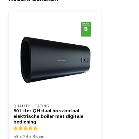
Netto gewicht [kg]
26 kg
Artikelnummer
872098632735
Wifi
Inlaatcombinatie erbij geleverd
Programmeerbaar
Vermogen instelbaar
Garantie
2 Jaar
Temperatuur indicator
QUALITY HEATING
80 Liter QH dual horizontaal
Regelbare thermostaat
elektrische boiler met digitale
bediening
Aan/uit schakelaar
53 x 28 x 95 cm