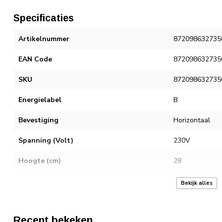
Specificaties
Artikelnummer
872098632735
EAN Code
872098632735
SKU
872098632735
Energielabel
B
Bevestiging
Horizontaal
Spanning (Volt)
230V
Hoogte (cm)
28
Breedte [mm]
95
Bekijk alles
Diepte (cm)
53
Recent bekeken
Aantal liter
80 L