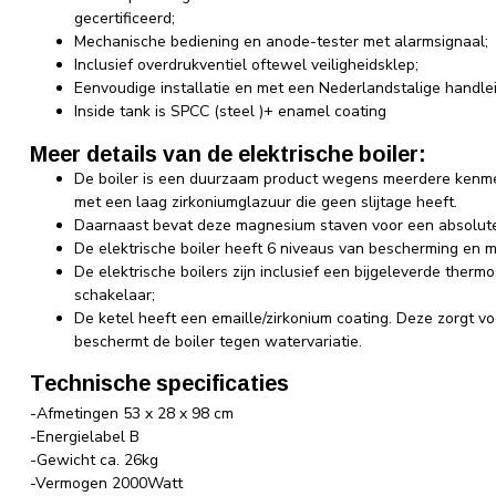
gecertificeerd;
Mechanische bediening en anode-tester met alarmsignaal;
Inclusief overdrukventiel oftewel veiligheidsklep;
Eenvoudige installatie en met een Nederlandstalige handlei
Inside tank is SPCC (steel )+ enamel coating
Meer details van de elektrische boiler:
De boiler is een duurzaam product wegens meerdere kenmer
met een laag zirkoniumglazuur die geen slijtage heeft.
Daarnaast bevat deze magnesium staven voor een absolute
De elektrische boiler heeft 6 niveaus van bescherming en maa
De elektrische boilers zijn inclusief een bijgeleverde therm
schakelaar;
De ketel heeft een emaille/zirkonium coating. Deze zorgt v
beschermt de boiler tegen watervariatie.
Technische specificaties
-Afmetingen 53 x 28 x 98 cm
-Energielabel B
-Gewicht ca. 26kg
-Vermogen 2000Watt