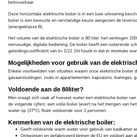
betrouwbaar
Deze horizontale elektrische boiler is in een luxe uitvoering besch
boiler is een bewuste en verstandige keuze aangezien de levensd
(energieklasse B).
Het volume van de elektrische boiler is 80 liter, het vermogen 20
eenvoudige, digitale bediening. De boiler heeft een isolerende s
geleidingscoëfficiënt van λ= 0,22. Dit houdt in dat er minimale wa
Mogelijkheden voor gebruik van de elektrisch
Enkele voorbeelden van situaties waarin onze elektrische boiler
gasaansluitingen, zoals in appartementen, kapsalons, maneges, g
Voldoende aan de 80liter?
Men vraagt zich vaak af hoeveel water een elektrische boiler van 
de volgende cijfers: een volle boiler levert na het mengen van h
water op (37°C). Ruim voldoende voor 2 personen.
Kenmerken van de elektrische boiler:
Geeft voldoende warm water voor gebruik van badkamer en
Ontworpen en gefabriceerd binnen de EU en voldoet aan all