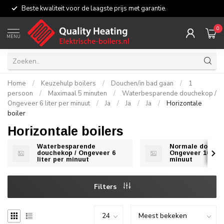
Beste kwaliteit voor de laagste prijs met garantie.
0
MENU
Home
/
Keuzehulp boilers
/
Douchen/in bad gaan
/
1
persoon
/
Maximaal 5 minuten
/
Waterbesparende douchekop /
Ongeveer 6 liter per minuut
/
Ja
/
Ja
/
Ja
/
Horizontale
boiler
Horizontale boilers
Waterbesparende
Normale douche
douchekop / Ongeveer 6
Ongeveer 10 lite
liter per minuut
minuut
Filters