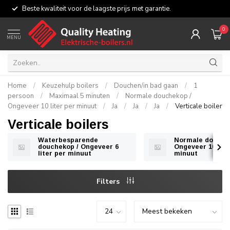
Beste kwaliteit voor de laagste prijs met garantie.
0
MENU
Home
/
Keuzehulp boilers
/
Douchen/in bad gaan
/
1
persoon
/
Maximaal 5 minuten
/
Normale douchekop /
Ongeveer 10 liter per minuut
/
Ja
/
Ja
/
Ja
/
Verticale boiler
Verticale boilers
Waterbesparende
Normale douche
douchekop / Ongeveer 6
Ongeveer 10 lite
liter per minuut
minuut
Filters